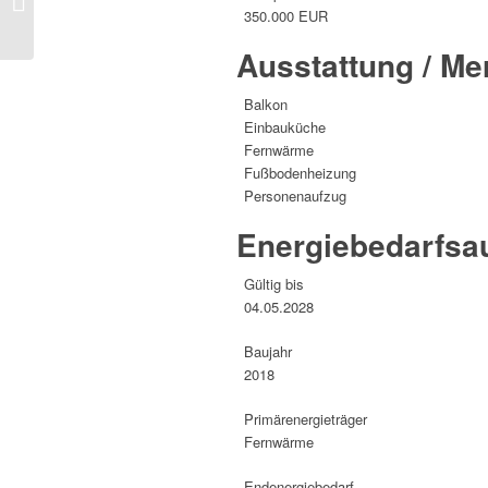
350.000 EUR
Mauerpark“
Ausstattung / M
Balkon
Einbauküche
Fernwärme
Fußbodenheizung
Personenaufzug
Energie­bedarfs­
Gültig bis
04.05.2028
Baujahr
2018
Primärenergieträger
Fernwärme
Endenergie­bedarf