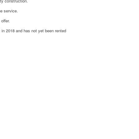
ity construction.
ge service.
offer.
lt in 2018 and has not yet been rented