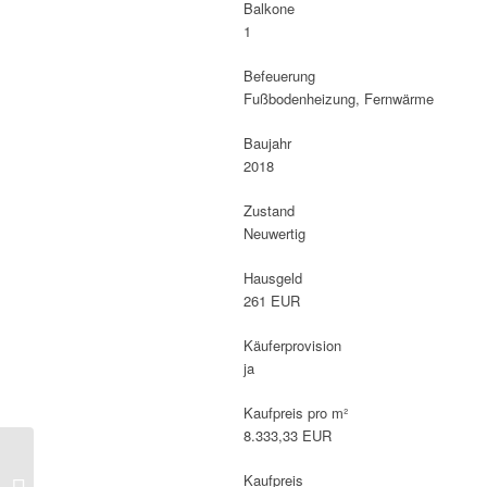
Balkone
1
Befeuerung
Fußbodenheizung, Fernwärme
Baujahr
2018
Zustand
Neuwertig
Hausgeld
261 EUR
Käufer­provision
ja
Kaufpreis pro m²
8.333,33 EUR
„Sanierte, freie Altbau –
Kaufpreis
Gewerbeeinheit am