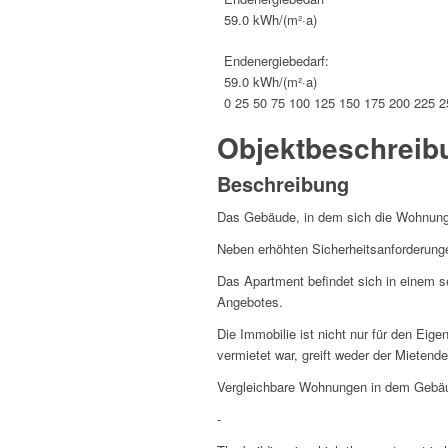
59.0 kWh/(m²·a)
End­ener­gie­be­darf:
59.0 kWh/(m²·a)
0
25
50
75
100
125
150
175
200
225
2
Objekt­beschreib
Beschreibung
Das Gebäude, in dem sich die Wohnung b
Neben erhöhten Sicherheitsanforderunge
Das Apartment befindet sich in einem s
Angebotes.
Die Immobilie ist nicht nur für den Eig
vermietet war, greift weder der Mietend
Vergleichbare Wohnungen in dem Gebäude
-