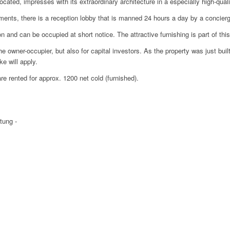
ocated, impresses with its extraordinary architecture in a especially high-qual
ements, there is a reception lobby that is manned 24 hours a day by a concier
 and can be occupied at short notice. The attractive furnishing is part of this 
the owner-occupier, but also for capital investors. As the property was just bui
ke will apply.
e rented for approx. 1200 net cold (furnished).
tung -