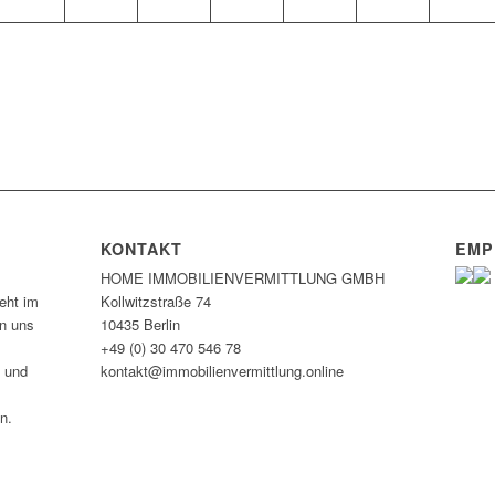
KONTAKT
EMP
HOME IMMOBILIEN­VERMITTLUNG GMBH
eht im
Kollwitzstraße 74
en uns
10435 Berlin
+49 (0) 30 470 546 78
n und
kontakt@immobilien­vermittlung.online
n.