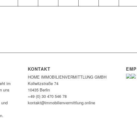
KONTAKT
EMP
HOME IMMOBILIEN­VERMITTLUNG GMBH
eht im
Kollwitzstraße 74
en uns
10435 Berlin
+49 (0) 30 470 546 78
n und
kontakt@immobilien­vermittlung.online
n.