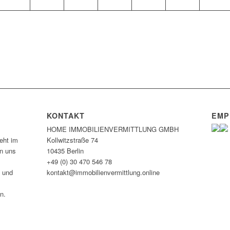
KONTAKT
EMP
HOME IMMOBILIEN­VERMITTLUNG GMBH
eht im
Kollwitzstraße 74
en uns
10435 Berlin
+49 (0) 30 470 546 78
n und
kontakt@immobilien­vermittlung.online
n.