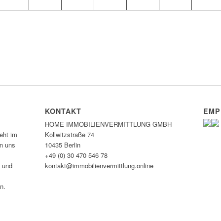
KONTAKT
EMP
HOME IMMOBILIEN­VERMITTLUNG GMBH
eht im
Kollwitzstraße 74
en uns
10435 Berlin
+49 (0) 30 470 546 78
n und
kontakt@immobilien­vermittlung.online
n.