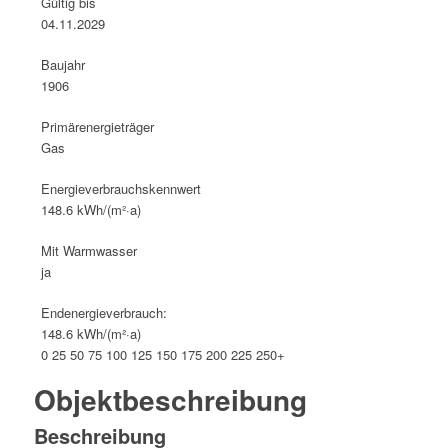
Gültig bis
04.11.2029
Baujahr
1906
Primärenergieträger
Gas
Energie­verbrauchs­kennwert
148.6 kWh/(m²·a)
Mit Warmwasser
ja
Endenergieverbrauch:
148.6 kWh/(m²·a)
0
25
50
75
100
125
150
175
200
225
250+
Objekt­beschreibung
Beschreibung