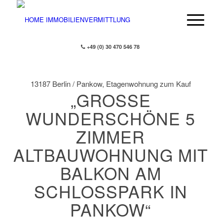
+49 (0) 30 470 546 78
13187 Berlin / Pankow, Etagenwohnung zum Kauf
„GROSSE W
UNDERSCHÖNE 5 Z
IMMER A
LTBAUWOHNUNG MIT B
ALKON AM S
CHLOSSPARK IN PA
NKOW“