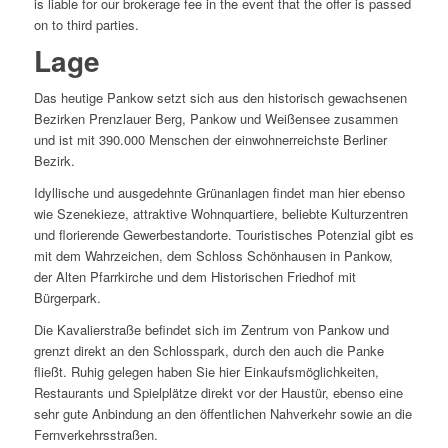
is liable for our brokerage fee in the event that the offer is passed
on to third parties.
Lage
Das heutige Pankow setzt sich aus den historisch gewachsenen
Bezirken Prenzlauer Berg, Pankow und Weißensee zusammen
und ist mit 390.000 Menschen der einwohnerreichste Berliner
Bezirk.
Idyllische und ausgedehnte Grünanlagen findet man hier ebenso
wie Szenekieze, attraktive Wohnquartiere, beliebte Kulturzentren
und florierende Gewerbestandorte. Touristisches Potenzial gibt es
mit dem Wahrzeichen, dem Schloss Schönhausen in Pankow,
der Alten Pfarrkirche und dem Historischen Friedhof mit
Bürgerpark.
Die Kavalierstraße befindet sich im Zentrum von Pankow und
grenzt direkt an den Schlosspark, durch den auch die Panke
fließt. Ruhig gelegen haben Sie hier Einkaufsmöglichkeiten,
Restaurants und Spielplätze direkt vor der Haustür, ebenso eine
sehr gute Anbindung an den öffentlichen Nahverkehr sowie an die
Fernverkehrsstraßen.