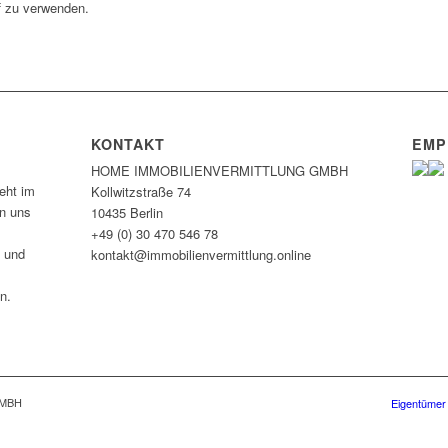
f zu verwenden.
KONTAKT
EMP
HOME IMMOBILIEN­VERMITTLUNG GMBH
eht im
Kollwitzstraße 74
en uns
10435 Berlin
+49 (0) 30 470 546 78
n und
kontakt@immobilien­vermittlung.online
n.
GMBH
Eigentümer