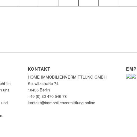
KONTAKT
EMP
HOME IMMOBILIEN­VERMITTLUNG GMBH
eht im
Kollwitzstraße 74
en uns
10435 Berlin
+49 (0) 30 470 546 78
n und
kontakt@immobilien­vermittlung.online
n.