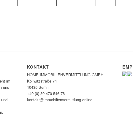
KONTAKT
EMP
HOME IMMOBILIEN­VERMITTLUNG GMBH
eht im
Kollwitzstraße 74
en uns
10435 Berlin
+49 (0) 30 470 546 78
n und
kontakt@immobilien­vermittlung.online
n.