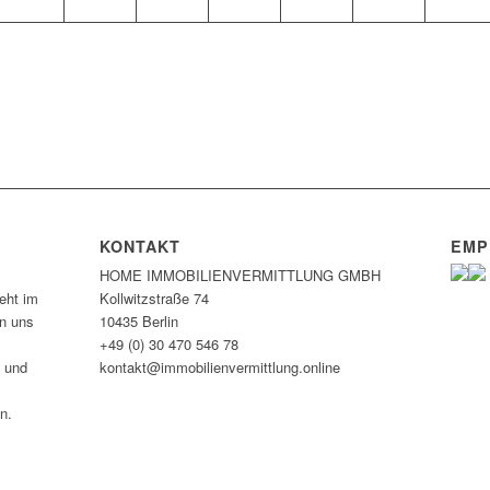
KONTAKT
EMP
HOME IMMOBILIEN­VERMITTLUNG GMBH
eht im
Kollwitzstraße 74
en uns
10435 Berlin
+49 (0) 30 470 546 78
n und
kontakt@immobilien­vermittlung.online
n.