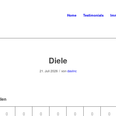
Home
Testimonials
Imm
Diele
/
21. Juli 2026
von
davinc
ilen