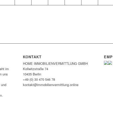
KONTAKT
EMP
HOME IMMOBILIEN­VERMITTLUNG GMBH
eht im
Kollwitzstraße 74
en uns
10435 Berlin
+49 (0) 30 470 546 78
n und
kontakt@immobilien­vermittlung.online
n.