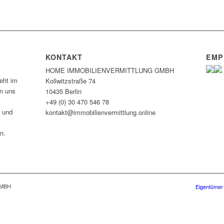
KONTAKT
EMP
HOME IMMOBILIEN­VERMITTLUNG GMBH
eht im
Kollwitzstraße 74
en uns
10435 Berlin
+49 (0) 30 470 546 78
n und
kontakt@immobilien­vermittlung.online
n.
GMBH
Eigentümer