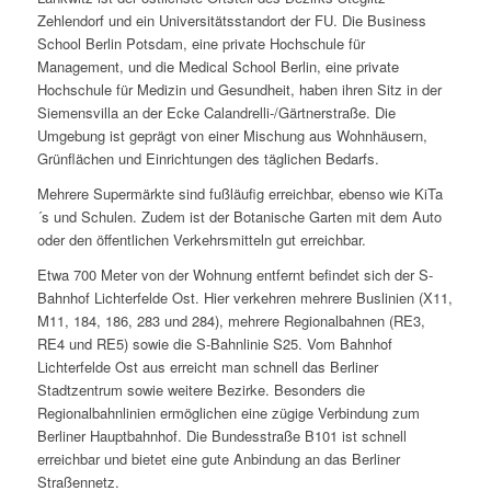
Zehlendorf und ein Universitätsstandort der FU. Die Business
School Berlin Potsdam, eine private Hochschule für
Management, und die Medical School Berlin, eine private
Hochschule für Medizin und Gesundheit, haben ihren Sitz in der
Siemensvilla an der Ecke Calandrelli-/Gärtnerstraße. Die
Umgebung ist geprägt von einer Mischung aus Wohnhäusern,
Grünflächen und Einrichtungen des täglichen Bedarfs.
Mehrere Supermärkte sind fußläufig erreichbar, ebenso wie KiTa
´s und Schulen. Zudem ist der Botanische Garten mit dem Auto
oder den öffentlichen Verkehrsmitteln gut erreichbar.
Etwa 700 Meter von der Wohnung entfernt befindet sich der S-
Bahnhof Lichterfelde Ost. Hier verkehren mehrere Buslinien (X11,
M11, 184, 186, 283 und 284), mehrere Regionalbahnen (RE3,
RE4 und RE5) sowie die S-Bahnlinie S25. Vom Bahnhof
Lichterfelde Ost aus erreicht man schnell das Berliner
Stadtzentrum sowie weitere Bezirke. Besonders die
Regionalbahnlinien ermöglichen eine zügige Verbindung zum
Berliner Hauptbahnhof. Die Bundesstraße B101 ist schnell
erreichbar und bietet eine gute Anbindung an das Berliner
Straßennetz.