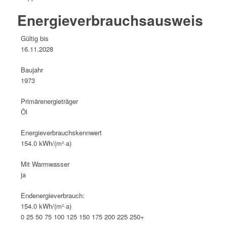
Energie­verbrauchs­ausweis
Gültig bis
16.11.2028
Baujahr
1973
Primärenergieträger
Öl
Energie­verbrauchs­kennwert
154.0 kWh/(m²·a)
Mit Warmwasser
ja
Endenergieverbrauch:
154.0 kWh/(m²·a)
0
25
50
75
100
125
150
175
200
225
250+