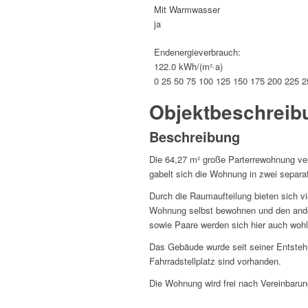
Mit Warmwasser
ja
Endenergieverbrauch:
122.0 kWh/(m²·a)
0
25
50
75
100
125
150
175
200
225
2
Objekt­beschreib
Beschreibung
Die 64,27 m² große Parterrewohnung v
gabelt sich die Wohnung in zwei separa
Durch die Raumaufteilung bieten sich v
Wohnung selbst bewohnen und den andere
sowie Paare werden sich hier auch wohl
Das Gebäude wurde seit seiner Entstehu
Fahrradstellplatz sind vorhanden.
Die Wohnung wird frei nach Vereinbaru
________