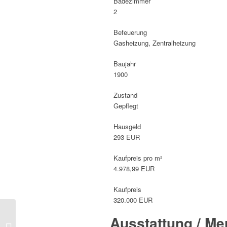
Badezimmer
2
Befeuerung
Gasheizung, Zentralheizung
Baujahr
1900
Zustand
Gepflegt
Hausgeld
293 EUR
Kaufpreis pro m²
4.978,99 EUR
Kaufpreis
320.000 EUR
„Individuelle
Ausstattung / M
Penthousewohnung mit