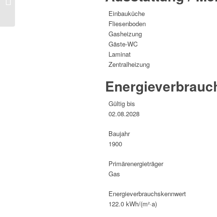
Aufzug am
Einbauküche
Senefelderplatz“
Fliesenboden
Gasheizung
Gäste-WC
Laminat
Zentralheizung
Energie­verbrauc
Gültig bis
02.08.2028
Baujahr
1900
Primärenergieträger
Gas
Energie­verbrauchs­kennwert
122.0 kWh/(m²·a)