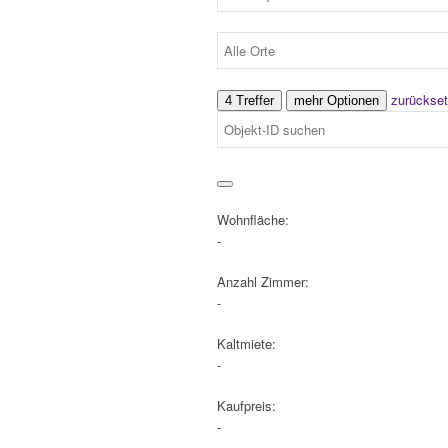
zurückse
4 Treffer
mehr Optionen
Wohnfläche:
-
Anzahl Zimmer:
-
Kaltmiete:
-
Kaufpreis:
-